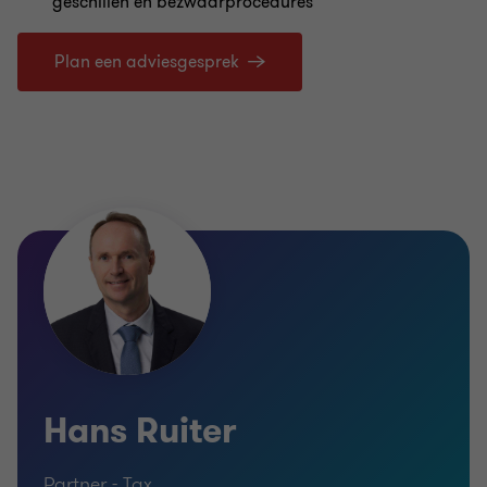
geschillen en bezwaarprocedures
Plan een adviesgesprek
Hans Ruiter
Partner - Tax