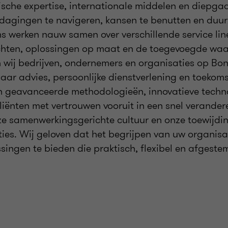
ische expertise, internationale middelen en diepga
tdagingen te navigeren, kansen te benutten en duur
ams werken nauw samen over verschillende service li
zichten, oplossingen op maat en de toegevoegde waar
n wij bedrijven, ondernemers en organisaties op Bo
ar advies, persoonlijke dienstverlening en toekoms
n geavanceerde methodologieën, innovatieve techn
iënten met vertrouwen vooruit in een snel verandere
ze samenwerkingsgerichte cultuur en onze toewijdi
es. Wij geloven dat het begrijpen van uw organisa
lossingen te bieden die praktisch, flexibel en afgest