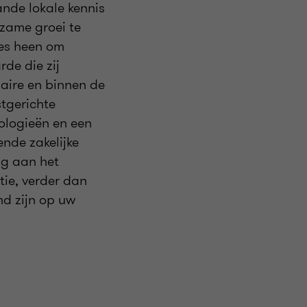
ande lokale kennis
zame groei te
nes heen om
de die zij
naire en binnen de
tgerichte
ologieën en een
nde zakelijke
ng aan het
tie, verder dan
emd zijn op uw