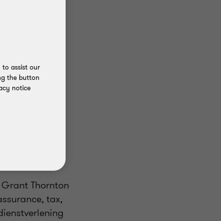
to assist our
ng the button
acy notice
n Grant Thornton
assurance, tax,
dienstverlening