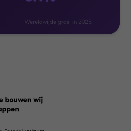
Wereldwijde groei in 2025
ie bouwen wij
happen