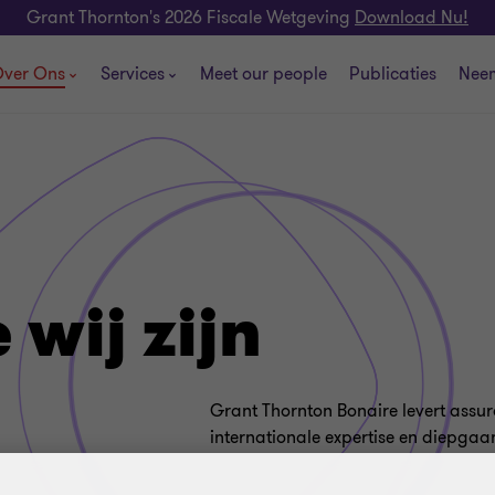
Grant Thornton's 2026 Fiscale Wetgeving
Download Nu!
ver Ons
Services
Meet our people
Publicaties
Neem
 wij zijn
Grant Thornton Bonaire levert assura
internationale expertise en diepgaa