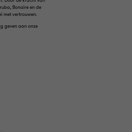
n. Door de kracht van
ruba, Bonaire en de
ei met vertrouwen.
ing geven aan onze