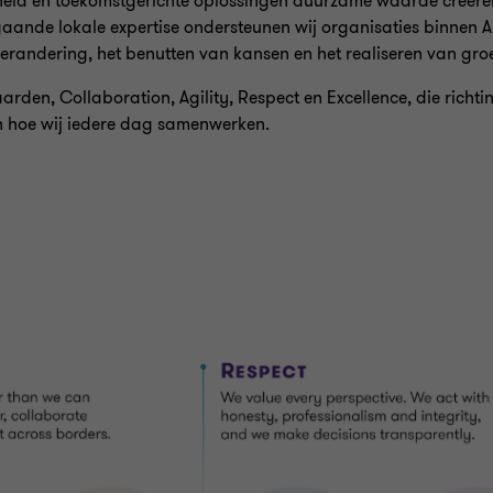
enheid en toekomstgerichte oplossingen duurzame waarde creëre
aande lokale expertise ondersteunen wij organisaties binnen A
verandering, het benutten van kansen en het realiseren van gro
den, Collaboration, Agility, Respect en Excellence, die richt
n hoe wij iedere dag samenwerken.