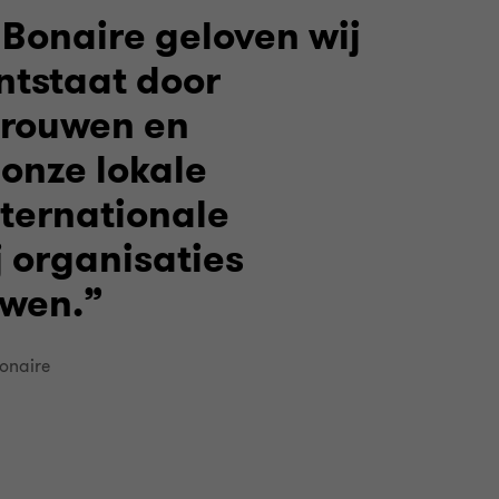
 Bonaire geloven wij
ntstaat door
trouwen en
onze lokale
nternationale
j organisaties
uwen.
onaire