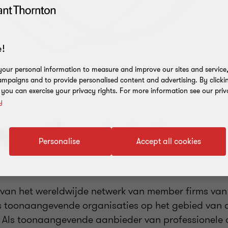
!
our personal information to measure and improve our sites and service, 
mpaigns and to provide personalised content and advertising. By clicki
, you can exercise your privacy rights. For more information see our priv
y
pertise. Lokale
Personalise
Accept all cookies
 van het wereldwijde netwerk van member firms va
lds toonaangevende organisaties op het gebied van 
. Als toonaangevende aanbieder van professionele 