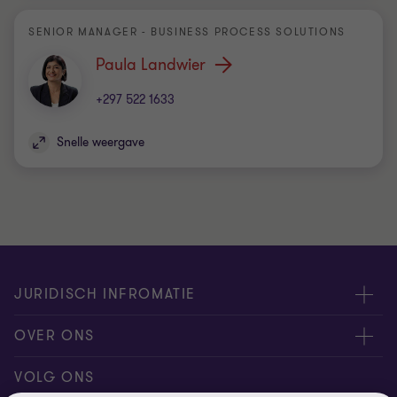
SENIOR MANAGER - BUSINESS PROCESS SOLUTIONS
Paula Landwier
+297 522 1633
Snelle weergave
JURIDISCH INFROMATIE
Disclaimer
OVER ONS
Privacyverklaring
Over Ons
VOLG ONS