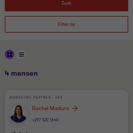
in...
Zoek
Filter op
4 mensen
MANAGING PARTNER - TAX
Rachel Maduro
+297 522 1640