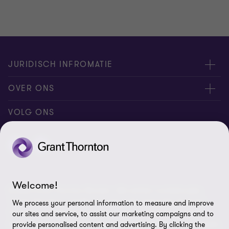
JURIDISCH INFROMATIE
Disclaimer
OVER ONS
Privacyverklaring
Over Ons
VOLG ONS
Cookievoorkeuren
Contact Us
Location
Welcome!
© 2026 Grant Thornton Bonaire - Alle rechten voorbehouden.
“Grant Thornton” verwijst naar het merk waaronder de Grant
We process your personal information to measure and improve
Thornton member firms assurance-, tax- en advisorydiensten
our sites and service, to assist our marketing campaigns and to
leveren aan hun cliënten en/of verwijst, afhankelijk van de context,
provide personalised content and advertising. By clicking the